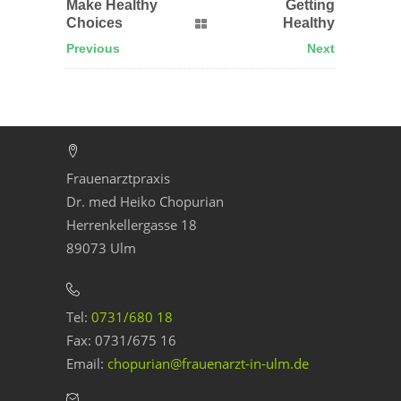
Make Healthy
Getting
Choices
Healthy
Previous
Next
Frauenarztpraxis
Dr. med Heiko Chopurian
Herrenkellergasse 18
89073 Ulm
Tel:
0731/680 18
Fax: 0731/675 16
Email:
chopurian@frauenarzt-in-ulm.de